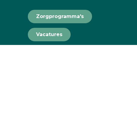
Zorgprogramma's
Vacatures
Teamviewer
 UNICUM Huisartsenzorg
Cookie instellingen