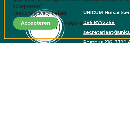
accepteren?
UNICUM Huisartse
Lees ons privacy beleid.
085 8772258
Accepteren
Weigeren
secretariaat@unicu
Postbus 216, 3720 
Rembrandtlaan 1A, 
Zorg
goed voor elkaar