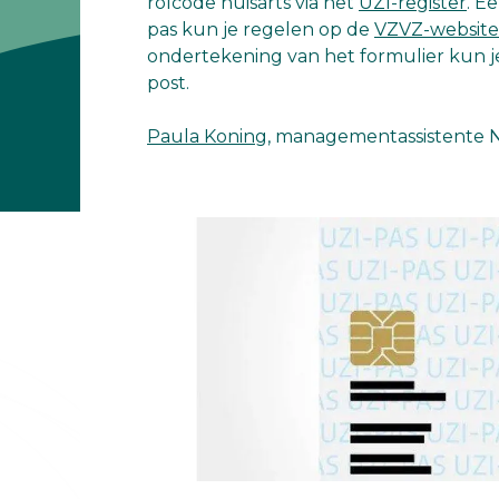
rolcode huisarts via het
UZI-register
. E
pas kun je regelen op de
VZVZ-website
ondertekening van het formulier kun j
post.
Paula Koning
, managementassistente 