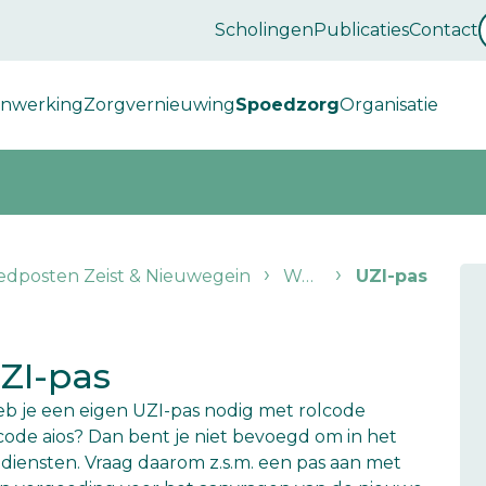
Scholingen
Publicaties
Contact
enwerking
Zorgvernieuwing
Spoedzorg
Organisatie
edposten Zeist & Nieuwegein
Waarnemen
UZI-pas
ZI-pas
 je een eigen UZI-pas nodig met rolcode
lcode aios? Dan bent je niet bevoegd om in het
de diensten. Vraag daarom z.s.m. een pas aan met