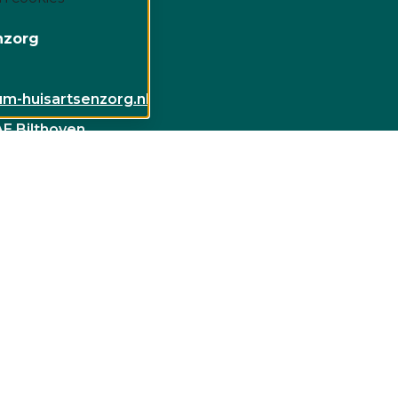
nzorg
m-huisartsenzorg.nl
AE Bilthoven
3723 BG Bilthoven
© 2026