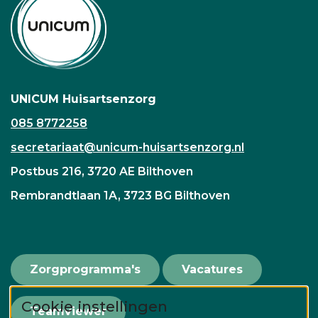
UNICUM Huisartsenzorg
085 8772258
secretariaat@unicum-huisartsenzorg.nl
Postbus 216, 3720 AE Bilthoven
Rembrandtlaan 1A, 3723 BG Bilthoven
Zorgprogramma's
Vacatures
Cookie instellingen
Teamviewer