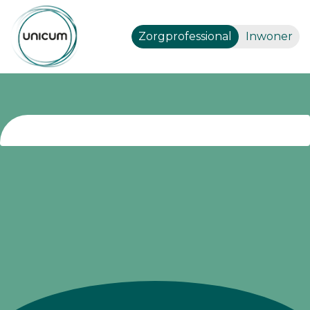
Zorgprofessional
Inwoner