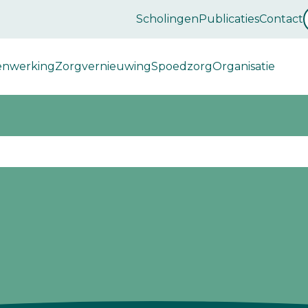
Scholingen
Publicaties
Contact
enwerking
Zorgvernieuwing
Spoedzorg
Organisatie