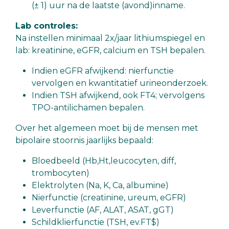
(± 1) uur na de laatste (avond)inname.
Lab controles:
Na instellen minimaal 2x/jaar lithiumspiegel en
lab: kreatinine, eGFR, calcium en TSH bepalen.
Indien eGFR afwijkend: nierfunctie
vervolgen en kwantitatief urineonderzoek.
Indien TSH afwijkend, ook FT4; vervolgens
TPO-antilichamen bepalen.
Over het algemeen moet bij de mensen met
bipolaire stoornis jaarlijks bepaald:
Bloedbeeld (Hb,Ht,leucocyten, diff,
trombocyten)
Elektrolyten (Na, K, Ca, albumine)
Nierfunctie (creatinine, ureum, eGFR)
Leverfunctie (AF, ALAT, ASAT, gGT)
Schildklierfunctie (TSH, ev.FT$)