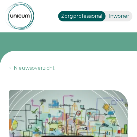
Zorgprofessional
Inwoner
Nieuwsoverzicht