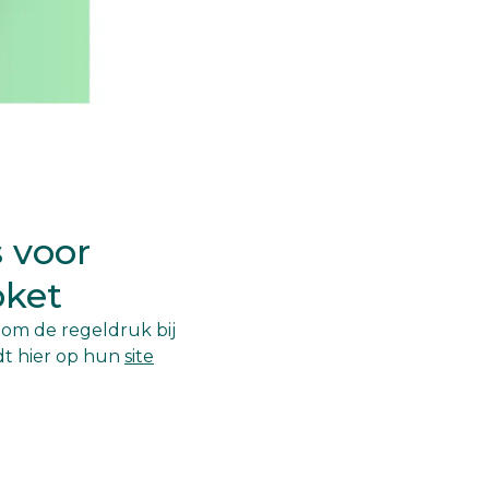
 voor
oket
 om de regeldruk bij
dt hier op hun
site