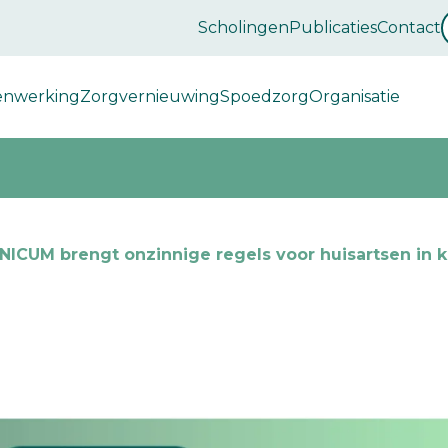
Scholingen
Publicaties
Contact
enwerking
Zorgvernieuwing
Spoedzorg
Organisatie
ICUM brengt onzinnige regels voor huisartsen in ka