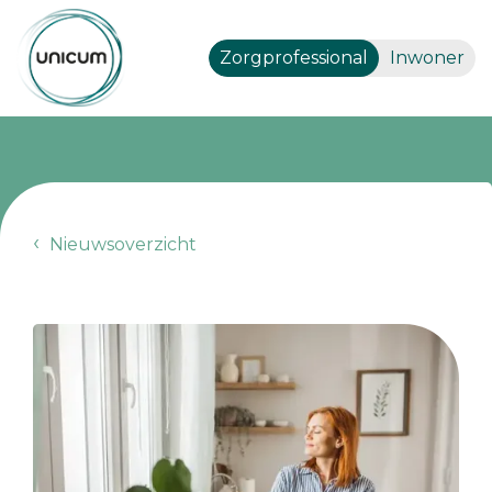
Zorgprofessional
Inwoner
Nieuwsoverzicht