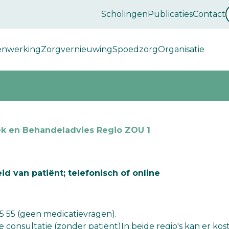
Scholingen
Publicaties
Contact
enwerking
Zorgvernieuwing
Spoedzorg
Organisatie
k en Behandeladvies Regio ZOU 1
 van patiënt; telefonisch of online
85 55 (geen medicatievragen).
le consultatie (zonder patiënt)In beide regio's kan er ko