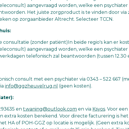
 (teleconsult) aangevraagd worden, welke een psychiater
twoorden. Het juiste zorgproduct is te vinden door via
oeken op zorgaanbieder Altrecht. Selecteer TCCN.
huis:
e consultatie (zonder patiënt)In beide regio's kan er kos
(teleconsult) aangevraagd worden, welke een psychiater 
werkdagen telefonisch zal beantwoorden (tussen 12.30 e
fonisch consult met een psychiater via 0343 – 522 667 (
via
info@ggzheuvelrug.nl
(geen kosten).
ater):
3293635 en
t.waning@outlook.com
en via
Ksyos
. Voor een
n extra kosten berekend. Voor directe facturering is het 
t HA of POH-GGZ op locatie is mogelijk. (Geen extra ko