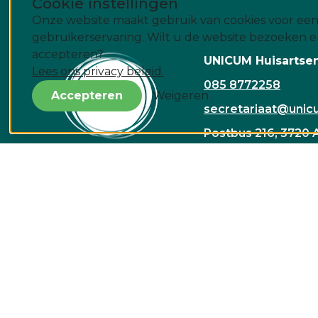
Cookie instellingen
Onze website maakt gebruik van cookies voor een
gebruikerservaring. Wilt u de website bezoeken e
accepteren?
UNICUM Huisartse
Lees ons privacy beleid.
085 8772258
Accepteren
Weigeren
secretariaat@unicu
Postbus 216, 3720 
Rembrandtlaan 1A, 
Zorg