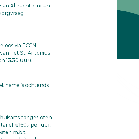
 van Altrecht binnen
 zorgvraag
teloos via TCCN
van het St. Antonius
n 13.30 uur).
met name ’s ochtends
 huisarts aangesloten
tarief €160,- per uur.
sten m.b.t.