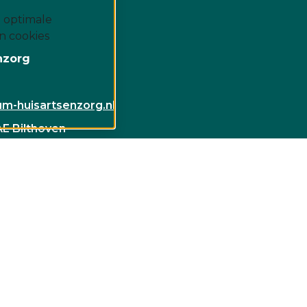
 optimale
n cookies
nzorg
m-huisartsenzorg.nl
AE Bilthoven
3723 BG Bilthoven