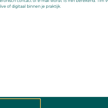
 telefonisch contact of e-mail wordt 15 min berekend. Tim 
e of digitaal binnen je praktijk.