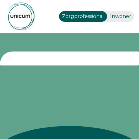
Zorgprofessional
Inwoner