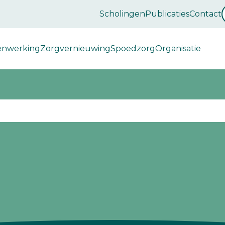
Scholingen
Publicaties
Contact
enwerking
Zorgvernieuwing
Spoedzorg
Organisatie