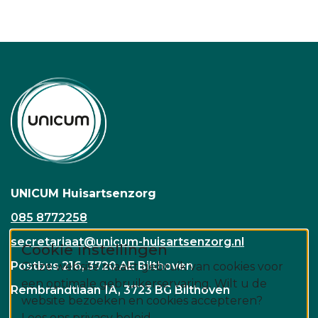
UNICUM Huisartsenzorg
085 8772258
secretariaat@unicum-huisartsenzorg.nl
Cookie instellingen
Postbus 216, 3720 AE Bilthoven
Onze website maakt gebruik van cookies voor
een optimale gebruikerservaring. Wilt u de
Rembrandtlaan 1A, 3723 BG Bilthoven
website bezoeken en cookies accepteren?
Lees ons privacy beleid.