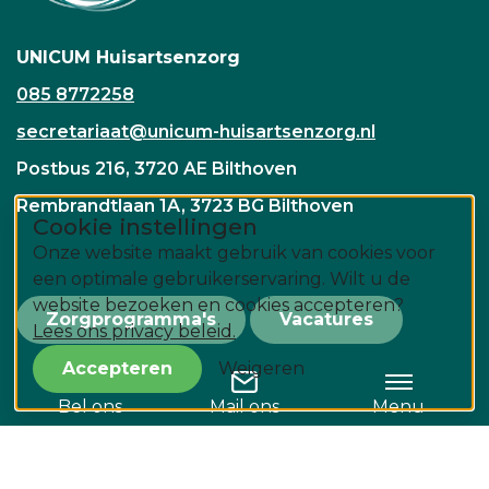
UNICUM Huisartsenzorg
085 8772258
secretariaat@unicum-huisartsenzorg.nl
Postbus 216, 3720 AE Bilthoven
Rembrandtlaan 1A, 3723 BG Bilthoven
Cookie instellingen
Onze website maakt gebruik van cookies voor
een optimale gebruikerservaring. Wilt u de
website bezoeken en cookies accepteren?
Zorgprogramma's
Vacatures
Lees ons privacy beleid.
Accepteren
Weigeren
Teamviewer
Bel ons
Mail ons
Menu
© 2026 UNICUM Huisartsenzorg
Cookie instellingen