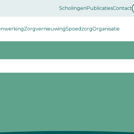
Scholingen
Publicaties
Contact
enwerking
Zorgvernieuwing
Spoedzorg
Organisatie