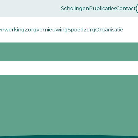
Scholingen
Publicaties
Contact
enwerking
Zorgvernieuwing
Spoedzorg
Organisatie