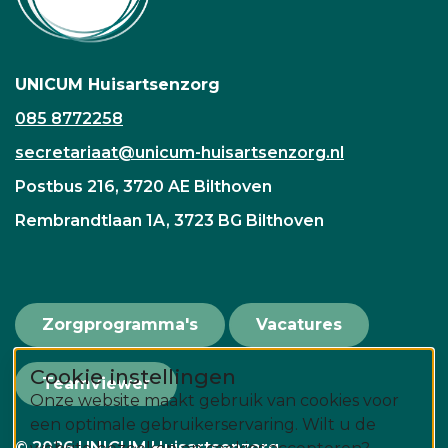
UNICUM Huisartsenzorg
085 8772258
secretariaat@unicum-huisartsenzorg.nl
Postbus 216, 3720 AE Bilthoven
Rembrandtlaan 1A, 3723 BG Bilthoven
Zorgprogramma's
Vacatures
Cookie instellingen
Teamviewer
Onze website maakt gebruik van cookies voor
een optimale gebruikerservaring. Wilt u de
© 2026 UNICUM Huisartsenzorg