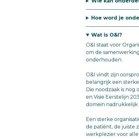
Wie kan onderdee
Hoe word je onde
Wat is O&I?
O&I staat voor Organ
om de samenwerking t
onderhouden.
O&I vindt zijn oorsp
belangrijk een sterk
Die noodzaak is nog 
en Visie Eerstelijn 2
domein nadrukkelijk 
Een sterke organisat
de patiënt, de juiste
werkplezier voor alle