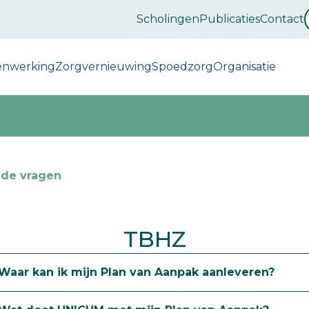
Scholingen
Publicaties
Contact
enwerking
Zorgvernieuwing
Spoedzorg
Organisatie
lde
lde vragen
TBHZ
Waar kan ik mijn Plan van Aanpak aanleveren?