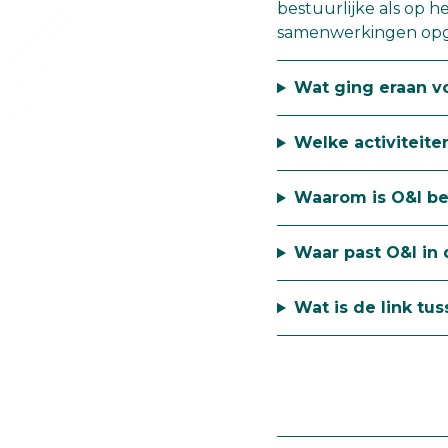
bestuurlijke als op h
samenwerkingen opge
Wat ging eraan v
Welke activiteite
Waarom is O&I be
Waar past O&I in
Wat is de link tu