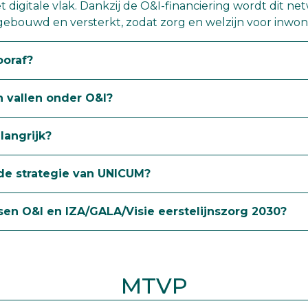
et digitale vlak. Dankzij de O&I-financiering wordt dit n
bouwd en versterkt, zodat zorg en welzijn voor inwon
ooraf?
n vallen onder O&I?
langrijk?
 de strategie van UNICUM?
ssen O&I en IZA/GALA/Visie eerstelijnszorg 2030?
MTVP