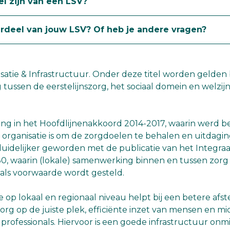
l zijn van een LSV?
rdeel van jouw LSV? Of heb je andere vragen?
isatie & Infrastructuur. Onder deze titel worden gelden
ussen de eerstelijnszorg, het sociaal domein en welzijn
rong in het Hoofdlijnenakkoord 2014-2017, waarin werd 
e organisatie is om de zorgdoelen te behalen en uitdagi
duidelijker geworden met de publicatie van het Integraa
030, waarin (lokale) samenwerking binnen en tussen zorg 
als voorwaarde wordt gesteld.
ie op lokaal en regionaal niveau helpt bij een betere a
 zorg op de juiste plek, efficiënte inzet van mensen en 
 professionals. Hiervoor is een goede infrastructuur onm