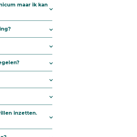
Unicum maar ik kan
ing?
regelen?
llen inzetten.