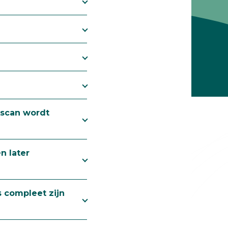
jkscan wordt
n later
s compleet zijn